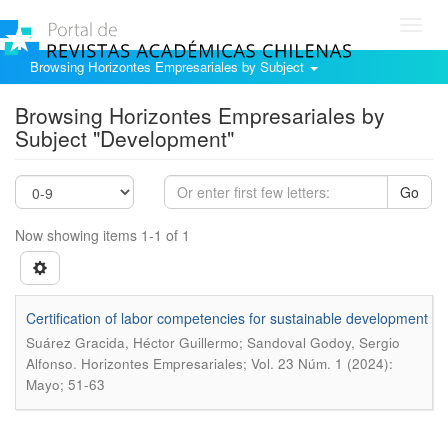
Toggl
navig
Browsing Horizontes Empresariales by Subject
Browsing Horizontes Empresariales by
Subject "Development"
Go
Now showing items 1-1 of 1
Certification of labor competencies for sustainable development
Suárez Gracida, Héctor Guillermo; Sandoval Godoy, Sergio
.
Alfonso
Horizontes Empresariales; Vol. 23 Núm. 1 (2024):
Mayo; 51-63