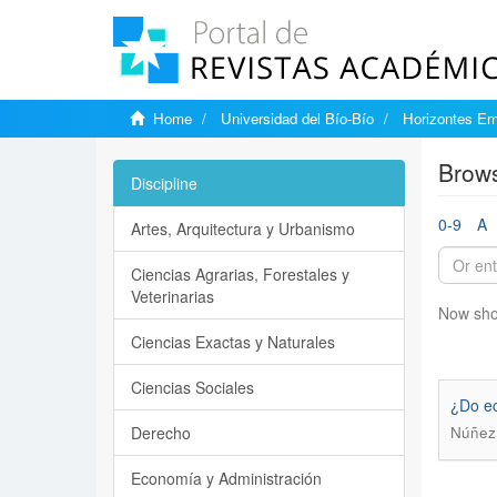
Home
Universidad del Bío-Bío
Horizontes Em
Brows
Discipline
0-9
A
Artes, Arquitectura y Urbanismo
Ciencias Agrarias, Forestales y
Veterinarias
Now sho
Ciencias Exactas y Naturales
Ciencias Sociales
¿Do ec
Derecho
Núñez 
Economía y Administración