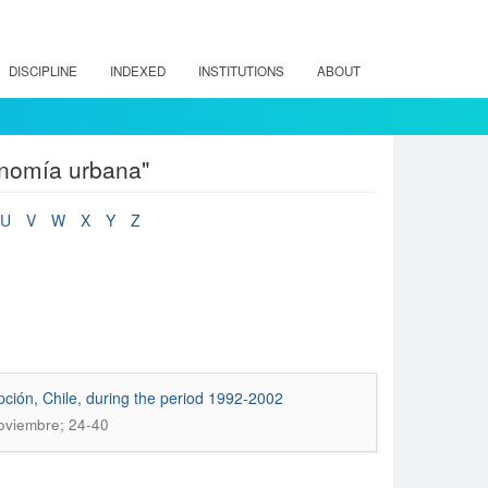
DISCIPLINE
INDEXED
INSTITUTIONS
ABOUT
onomía urbana"
U
V
W
X
Y
Z
ción, Chile, during the period 1992-2002
Noviembre; 24-40