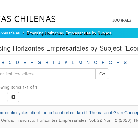
JOURNALS
presariales
Browsing Horizontes Empresariales by Subject
ing Horizontes Empresariales by Subject "Ec
B
C
D
E
F
G
H
I
J
K
L
M
N
O
P
Q
R
S
T
Go
wing items 1-1 of 1
onomic cycles affect the price of urban land? The case of Gran Concep
.
Cerda, Francisco
Horizontes Empresariales; Vol. 22 Núm. 2 (2023): 