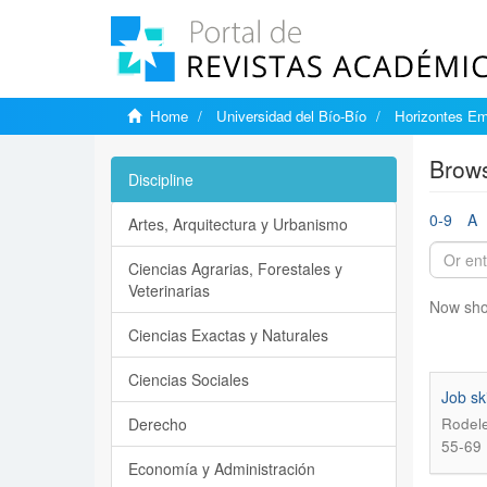
Home
Universidad del Bío-Bío
Horizontes Em
Brows
Discipline
0-9
A
Artes, Arquitectura y Urbanismo
Ciencias Agrarias, Forestales y
Veterinarias
Now sho
Ciencias Exactas y Naturales
Ciencias Sociales
Job sk
Derecho
Rodele
55-69
Economía y Administración