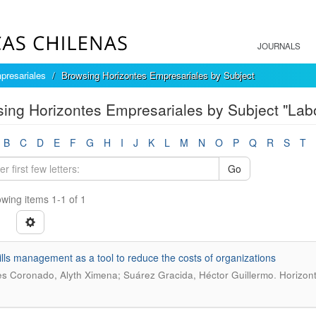
JOURNALS
presariales
Browsing Horizontes Empresariales by Subject
ing Horizontes Empresariales by Subject "Lab
B
C
D
E
F
G
H
I
J
K
L
M
N
O
P
Q
R
S
T
Go
wing items 1-1 of 1
ills management as a tool to reduce the costs of organizations
.
s Coronado, Alyth Ximena; Suárez Gracida, Héctor Guillermo
Horizon