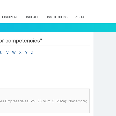
DISCIPLINE
INDEXED
INSTITUTIONS
ABOUT
or competencies"
U
V
W
X
Y
Z
tes Empresariales; Vol. 23 Núm. 2 (2024): Noviembre;