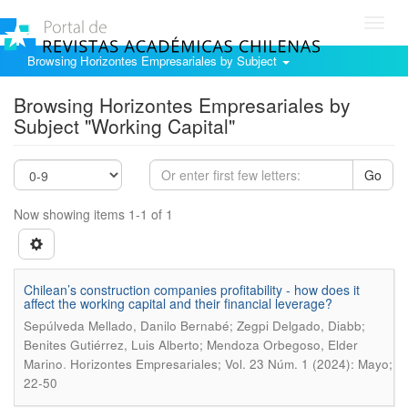
Toggl
navig
Browsing Horizontes Empresariales by Subject
Browsing Horizontes Empresariales by
Subject "Working Capital"
Go
Now showing items 1-1 of 1
Chilean’s construction companies profitability - how does it
affect the working capital and their financial leverage?
Sepúlveda Mellado, Danilo Bernabé; Zegpi Delgado, Diabb;
Benites Gutiérrez, Luis Alberto; Mendoza Orbegoso, Elder
.
Marino
Horizontes Empresariales; Vol. 23 Núm. 1 (2024): Mayo;
22-50