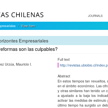
JOURNALS
presariales
View Item
rizontes Empresariales
reformas son las culpables?
Full text
rez Urzúa, Mauricio I.
http://revistas.ubiobio.cl/index
Abstract
En estos tiempos tan revueltos,
en el ámbito económico. Las cif
y otras similares han tenido un 
a ajustado a la baja los indic
activar las medidas de estimulo 
último tiempo ha surgido un de