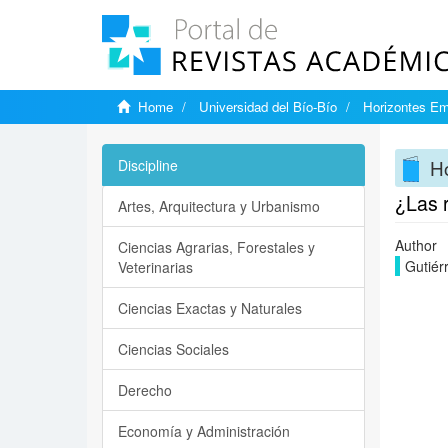
Home
Universidad del Bío-Bío
Horizontes Em
Ho
Discipline
¿Las 
Artes, Arquitectura y Urbanismo
Author
Ciencias Agrarias, Forestales y
Gutiér
Veterinarias
Ciencias Exactas y Naturales
Ciencias Sociales
Derecho
Economía y Administración