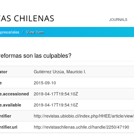
JOURNALS
presariales
View Item
mple item record
reformas son las culpables?
ator
Gutiérrez Urzúa, Mauricio I.
e
2015-09-10
e.accessioned
2019-04-17T19:54:10Z
e.available
2019-04-17T19:54:10Z
tifier
http://revistas.ubiobio.cl/index.php/HHEE/article/vie
tifier.uri
http://revistaschilenas.uchile.cl/handle/2250/47190