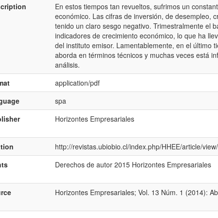
cription
En estos tiempos tan revueltos, sufrimos un constan
económico. Las cifras de inversión, de desempleo, c
tenido un claro sesgo negativo. Trimestralmente el ba
indicadores de crecimiento económico, lo que ha llev
del instituto emisor. Lamentablemente, en el último
aborda en términos técnicos y muchas veces está inf
análisis.
mat
application/pdf
nguage
spa
lisher
Horizontes Empresariales
ation
http://revistas.ubiobio.cl/index.php/HHEE/article/vie
hts
Derechos de autor 2015 Horizontes Empresariales
rce
Horizontes Empresariales; Vol. 13 Núm. 1 (2014): Abr