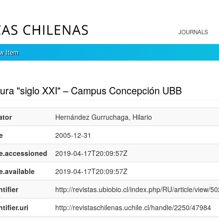
JOURNALS
w Item
mple item record
tura "siglo XXI" – Campus Concepción UBB
ator
Hernández Gurruchaga, Hilario
e
2005-12-31
e.accessioned
2019-04-17T20:09:57Z
e.available
2019-04-17T20:09:57Z
tifier
http://revistas.ubiobio.cl/index.php/RU/article/view/50
tifier.uri
http://revistaschilenas.uchile.cl/handle/2250/47984