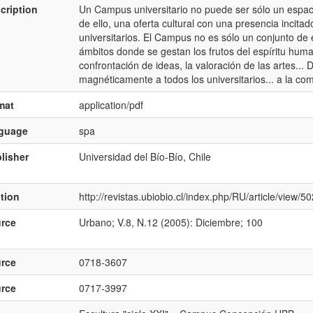
cription
Un Campus universitario no puede ser sólo un espac
de ello, una oferta cultural con una presencia incitado
universitarios. El Campus no es sólo un conjunto de
ámbitos donde se gestan los frutos del espíritu hum
confrontación de ideas, la valoración de las artes... 
magnéticamente a todos los universitarios... a la co
mat
application/pdf
nguage
spa
lisher
Universidad del Bío-Bío, Chile
ation
http://revistas.ubiobio.cl/index.php/RU/article/view/5
rce
Urbano; V.8, N.12 (2005): Diciembre; 100
rce
0718-3607
rce
0717-3997