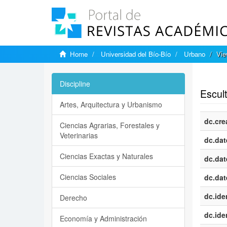
Home
Universidad del Bío-Bío
Urbano
Vie
Show si
Discipline
Escul
Artes, Arquitectura y Urbanismo
dc.cre
Ciencias Agrarias, Forestales y
Veterinarias
dc.dat
Ciencias Exactas y Naturales
dc.dat
Ciencias Sociales
dc.dat
dc.iden
Derecho
dc.iden
Economía y Administración