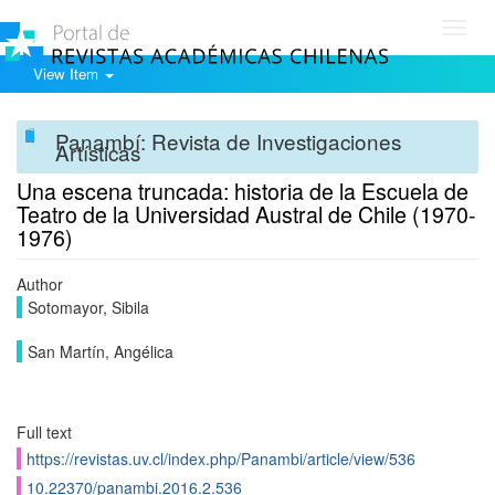
Toggl
navig
View Item
Panambí: Revista de Investigaciones
Artísticas
Una escena truncada: historia de la Escuela de
Teatro de la Universidad Austral de Chile (1970-
1976)
Author
Sotomayor, Sibila
San Martín, Angélica
Full text
https://revistas.uv.cl/index.php/Panambi/article/view/536
10.22370/panambi.2016.2.536