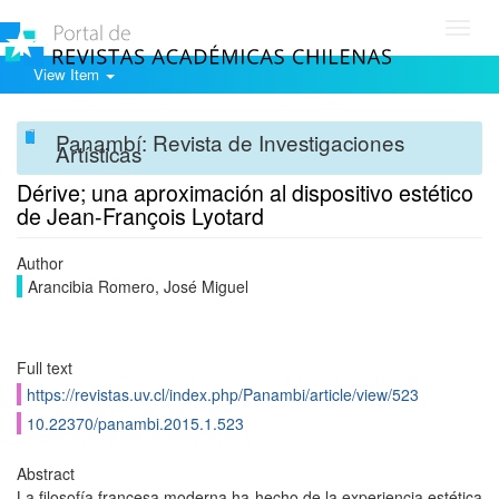
Toggl
navig
View Item
Panambí: Revista de Investigaciones
Artísticas
Dérive; una aproximación al dispositivo estético
de Jean-François Lyotard
Author
Arancibia Romero, José Miguel
Full text
https://revistas.uv.cl/index.php/Panambi/article/view/523
10.22370/panambi.2015.1.523
Abstract
La filosofía francesa moderna ha hecho de la experiencia estética