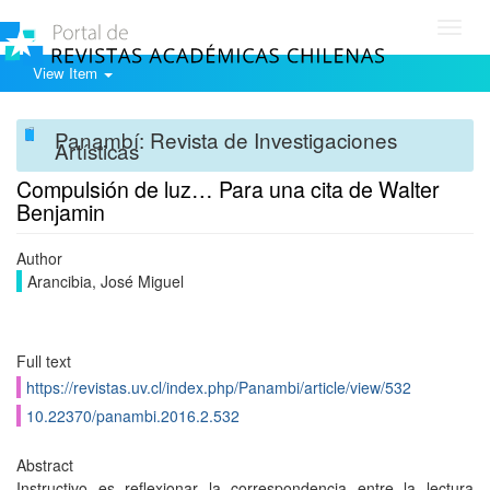
Toggl
navig
View Item
Panambí: Revista de Investigaciones
Artísticas
Compulsión de luz… Para una cita de Walter
Benjamin
Author
Arancibia, José Miguel
Full text
https://revistas.uv.cl/index.php/Panambi/article/view/532
10.22370/panambi.2016.2.532
Abstract
Instructivo es reflexionar la correspondencia entre la lectura