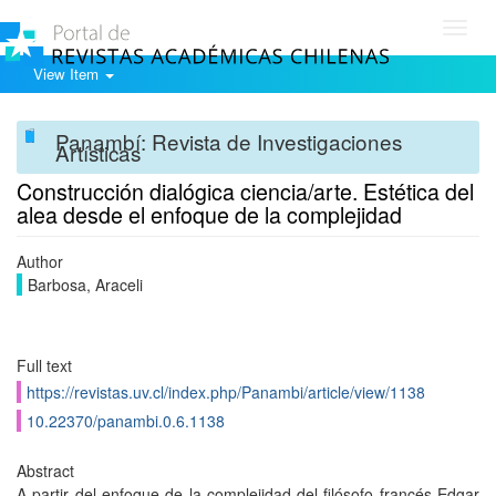
Toggl
navig
View Item
Panambí: Revista de Investigaciones
Artísticas
Construcción dialógica ciencia/arte. Estética del
alea desde el enfoque de la complejidad
Author
Barbosa, Araceli
Full text
https://revistas.uv.cl/index.php/Panambi/article/view/1138
10.22370/panambi.0.6.1138
Abstract
A partir del enfoque de la complejidad del filósofo francés Edgar