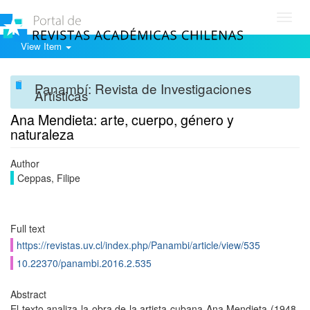
Toggl
navig
View Item
Panambí: Revista de Investigaciones
Artísticas
Ana Mendieta: arte, cuerpo, género y
naturaleza
Author
Ceppas, Filipe
Full text
https://revistas.uv.cl/index.php/Panambi/article/view/535
10.22370/panambi.2016.2.535
Abstract
El texto analiza la obra de la artista cubana Ana Mendieta (1948-