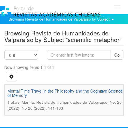
Toggl
navig
Browsing Revista de Humanidades de Valparaíso by Subject
Browsing Revista de Humanidades de
Valparaíso by Subject "scientific metaphor"
Go
Now showing items 1-1 of 1
Mental Time Travel in the Philosophy and the Cognitive Science
of Memory
.
Trakas, Marina
Revista de Humanidades de Valparaíso; No. 20
(2022): No 20 (2022); 141-163