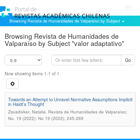
Toggl
navig
Browsing Revista de Humanidades de Valparaíso by Subject
Browsing Revista de Humanidades de
Valparaíso by Subject "valor adaptativo"
Go
Now showing items 1-1 of 1
Towards an Attempt to Unravel Normative Assumptions Implicit
in Haidt’s Thought
.
Zavadivker, Natalia
Revista de Humanidades de Valparaíso;
No. 19 (2022): No 19 (2022); 245-269