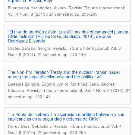
Argentina. El caso Fayt
.
Fuentealba Hernández, Alvaro
Revista Tribuna Internacional;
Vol. 4 Núm. 8 (2015): 2º semestre; pp. 255-269
“El mundo también existe. Las últimas dos décadas del planeta.
Chile incluido” (RIL Editores, Santiago, 2014), de José
Rodríguez Elizondo
.
Cortés Beltrán, Sergio
Revista Tribuna Internacional; Vol. 3
Núm. 6 (2014): 2° semestre; pp. 143-146
The Non-Proliferation Treaty and the nuclear Iranian issue:
among the legal effectiveness and the political will
Cuestas Zamora, Edgard Junior; Martínez Cano, Andrés
.
Eduardo
Revista Tribuna Internacional; Vol. 4 Núm. 8 (2015): 2º
semestre; pp. 123-141
“La Punta del iceberg. La aspiración marítima boliviana y sus
implicancias en la seguridad y defensa de Chile”
.
Flores Díaz, Sebastián
Revista Tribuna Internacional; Vol. 4
Núm. 8 (2015): 2º semestre; pp. 293-295