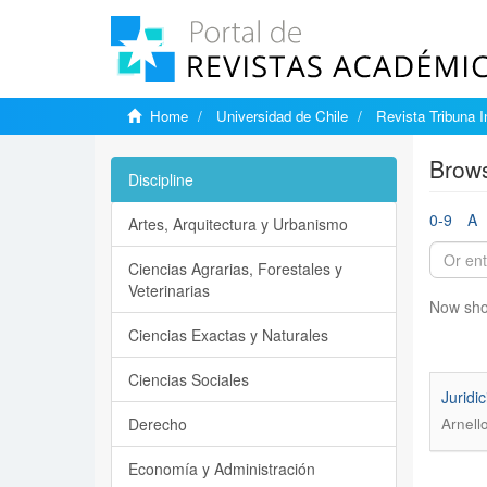
Home
Universidad de Chile
Revista Tribuna I
Brows
Discipline
0-9
A
Artes, Arquitectura y Urbanismo
Ciencias Agrarias, Forestales y
Veterinarias
Now sho
Ciencias Exactas y Naturales
Ciencias Sociales
Juridi
Derecho
Arnell
Economía y Administración