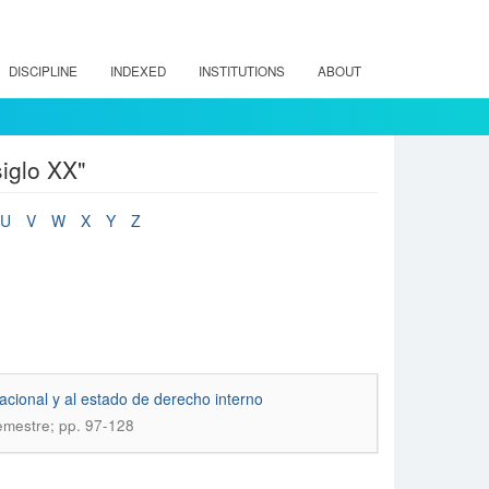
DISCIPLINE
INDEXED
INSTITUTIONS
ABOUT
siglo XX"
U
V
W
X
Y
Z
nacional y al estado de derecho interno
semestre; pp. 97-128