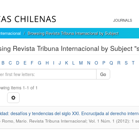
JOURNALS
nternacional
Browsing Revista Tribuna Internacional by Subject
ing Revista Tribuna Internacional by Subject "
B
C
D
E
F
G
H
I
J
K
L
M
N
O
P
Q
R
S
T
Go
wing items 1-1 of 1
cidad: desafíos y tendencias del siglo XXI. Encrucijada al derecho inter
.
o Romo, Mario
Revista Tribuna Internacional; Vol. 1 Núm. 1 (2012): 1 