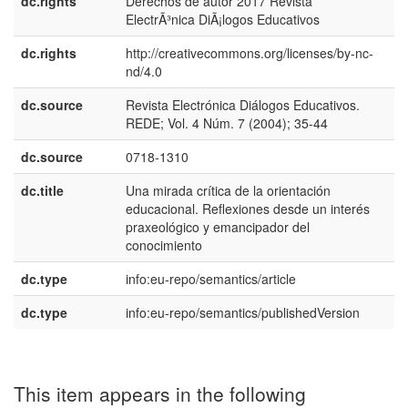
dc.rights
Derechos de autor 2017 Revista
e
ElectrÃ³nica DiÃ¡logos Educativos
E
dc.rights
http://creativecommons.org/licenses/by-nc-
e
nd/4.0
E
dc.source
Revista Electrónica Diálogos Educativos.
e
REDE; Vol. 4 Núm. 7 (2004); 35-44
E
dc.source
0718-1310
dc.title
Una mirada crítica de la orientación
e
educacional. Reflexiones desde un interés
E
praxeológico y emancipador del
conocimiento
dc.type
info:eu-repo/semantics/article
dc.type
info:eu-repo/semantics/publishedVersion
This item appears in the following