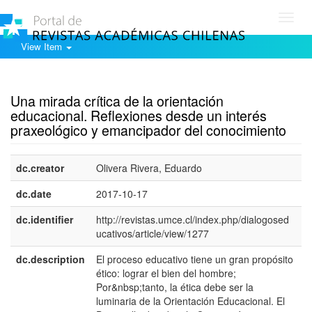
Toggl
navig
View Item
Show simple item record
Una mirada crítica de la orientación
educacional. Reflexiones desde un interés
praxeológico y emancipador del conocimiento
dc.creator
Olivera Rivera, Eduardo
dc.date
2017-10-17
dc.identifier
http://revistas.umce.cl/index.php/dialogosed
ucativos/article/view/1277
dc.description
El proceso educativo tiene un gran propósito
e
ético: lograr el bien del hombre;
E
Por&nbsp;tanto, la ética debe ser la
luminaria de la Orientación Educacional. El