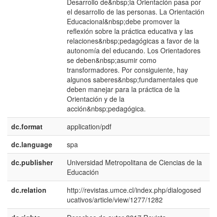
Desarrollo de&nbsp;la Orientación pasa por
el desarrollo de las personas. La Orientación
Educacional&nbsp;debe promover la
reflexión sobre la práctica educativa y las
relaciones&nbsp;pedagógicas a favor de la
autonomía del educando. Los Orientadores
se deben&nbsp;asumir como
transformadores. Por consiguiente, hay
algunos saberes&nbsp;fundamentales que
deben manejar para la práctica de la
Orientación y de la
acción&nbsp;pedagógica.
dc.format
application/pdf
dc.language
spa
dc.publisher
Universidad Metropolitana de Ciencias de la
e
Educación
E
dc.relation
http://revistas.umce.cl/index.php/dialogosed
ucativos/article/view/1277/1282