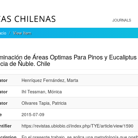
JOURNALS
acio
View Item
mple item record
minación de Áreas Optimas Para Pinos y Eucaliptus 
cia de Ñuble. Chile
ator
Henríquez Fernández, Marta
ator
Ihl Tessman, Mónica
ator
Olivares Tapia, Patricia
e
2015-07-09
tifier
https://revistas.ubiobio.cl/index.php/TYE/article/view/1590
cription
En el presente trabajo, se aplica una metodología que posibi