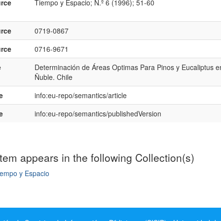
rce
Tiempo y Espacio; N.º 6 (1996); 51-60
rce
0719-0867
rce
0716-9671
e
Determinación de Áreas Optimas Para Pinos y Eucaliptus en
Ñuble. Chile
e
info:eu-repo/semantics/article
e
info:eu-repo/semantics/publishedVersion
item appears in the following Collection(s)
iempo y Espacio
mple item record