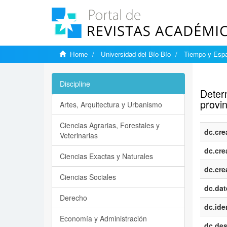
Home
Universidad del Bío-Bío
Tiempo y Esp
Show si
Discipline
Deter
provin
Artes, Arquitectura y Urbanismo
Ciencias Agrarias, Forestales y
dc.cre
Veterinarias
dc.cre
Ciencias Exactas y Naturales
dc.cre
Ciencias Sociales
dc.dat
Derecho
dc.iden
Economía y Administración
dc.des