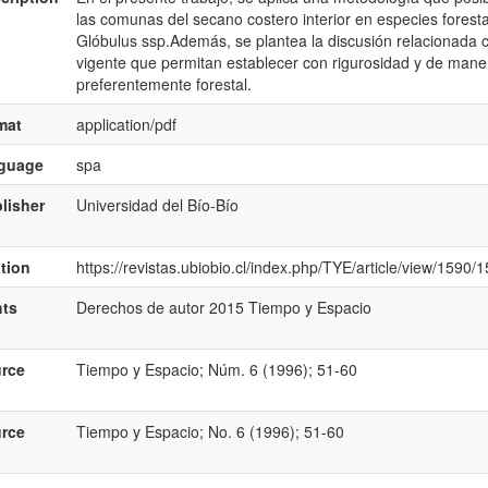
las comunas del secano costero interior en especies forest
Glóbulus ssp.Además, se plantea la discusión relacionada co
vigente que permitan establecer con rigurosidad y de maner
preferentemente forestal.
mat
application/pdf
nguage
spa
lisher
Universidad del Bío-Bío
ation
https://revistas.ubiobio.cl/index.php/TYE/article/view/1590/
hts
Derechos de autor 2015 Tiempo y Espacio
rce
Tiempo y Espacio; Núm. 6 (1996); 51-60
rce
Tiempo y Espacio; No. 6 (1996); 51-60