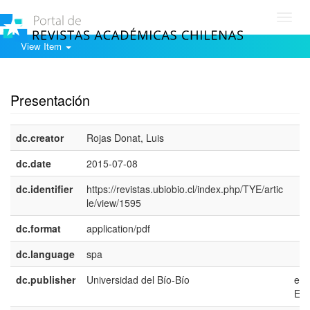
Toggl
navig
View Item
Show simple item record
Presentación
dc.creator
Rojas Donat, Luis
dc.date
2015-07-08
dc.identifier
https://revistas.ubiobio.cl/index.php/TYE/artic
le/view/1595
dc.format
application/pdf
dc.language
spa
dc.publisher
Universidad del Bío-Bío
es-
ES