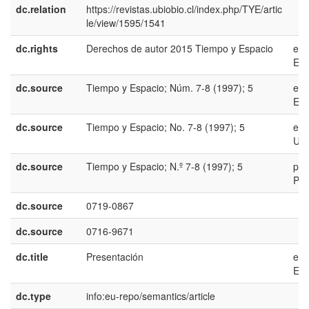
dc.relation
https://revistas.ubiobio.cl/index.php/TYE/artic
le/view/1595/1541
dc.rights
Derechos de autor 2015 Tiempo y Espacio
es-
ES
dc.source
Tiempo y Espacio; Núm. 7-8 (1997); 5
es-
ES
dc.source
Tiempo y Espacio; No. 7-8 (1997); 5
en-
US
dc.source
Tiempo y Espacio; N.º 7-8 (1997); 5
pt-
PT
dc.source
0719-0867
dc.source
0716-9671
dc.title
Presentación
es-
ES
dc.type
info:eu-repo/semantics/article