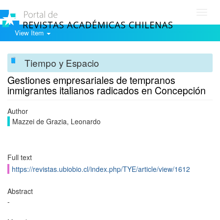
Toggl
navig
View Item
Tiempo y Espacio
Gestiones empresariales de tempranos
inmigrantes italianos radicados en Concepción
Author
Mazzei de Grazia, Leonardo
Full text
https://revistas.ubiobio.cl/index.php/TYE/article/view/1612
Abstract
-