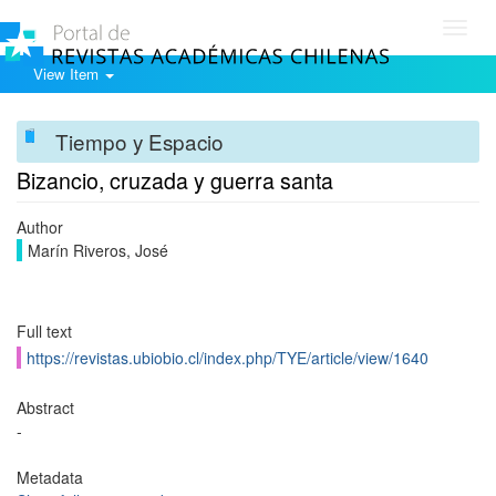
Toggl
navig
View Item
Tiempo y Espacio
Bizancio, cruzada y guerra santa
Author
Marín Riveros, José
Full text
https://revistas.ubiobio.cl/index.php/TYE/article/view/1640
Abstract
-
Metadata