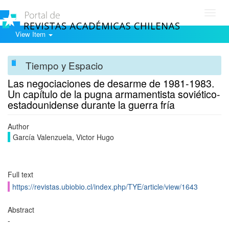
Toggl
navig
View Item
Tiempo y Espacio
Las negociaciones de desarme de 1981-1983.
Un capítulo de la pugna armamentista soviético-
estadounidense durante la guerra fría
Author
García Valenzuela, Victor Hugo
Full text
https://revistas.ubiobio.cl/index.php/TYE/article/view/1643
Abstract
-