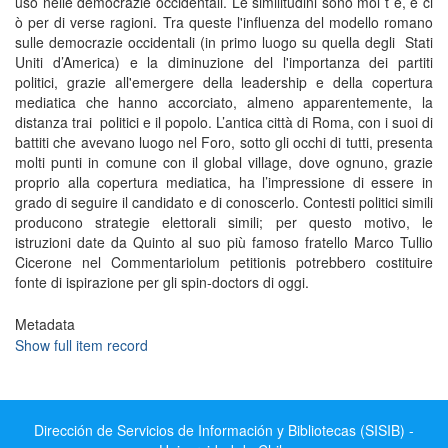
uso nelle democrazie occidentali. Le similitudini sono mol t e, e ci
ò per di verse ragioni. Tra queste l'influenza del modello romano
sulle democrazie occidentali (in primo luogo su quella degli Stati
Uniti d’America) e la diminuzione del l'importanza dei partiti
politici, grazie all'emergere della leadership e della copertura
mediatica che hanno accorciato, almeno apparentemente, la
distanza trai politici e il popolo. L’antica città di Roma, con i suoi di
battiti che avevano luogo nel Foro, sotto gli occhi di tutti, presenta
molti punti in comune con il global village, dove ognuno, grazie
proprio alla copertura mediatica, ha l’impressione di essere in
grado di seguire il candidato e di conoscerlo. Contesti politici simili
producono strategie elettorali simili; per questo motivo, le
istruzioni date da Quinto al suo più famoso fratello Marco Tullio
Cicerone nel Commentariolum petitionis potrebbero costituire
fonte di ispirazione per gli spin-doctors di oggi.
Metadata
Show full item record
Dirección de Servicios de Información y Bibliotecas (SISIB) -