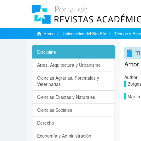
Home
Universidad del Bío-Bío
Tiempo y Esp
T
Discipline
Amor 
Artes, Arquitectura y Urbanismo
Author
Ciencias Agrarias, Forestales y
Burgo
Veterinarias
Martin
Ciencias Exactas y Naturales
Ciencias Sociales
Derecho
Economía y Administración