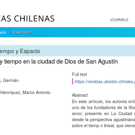
JOURNALS
acio
View Item
iempo y Espacio
y tiempo en la ciudad de Dios de San Agustín
Full text
s, Germán
https://revistas.ubiobio.cl/inde
 Henríquez, Marco Antonio
Abstract
En este artículo, los autores en
uno de los fundadores de la filos
amor, presente en La Ciudad d
desde la perspectiva agustinian
sobre el tiemp o lineal, que vien