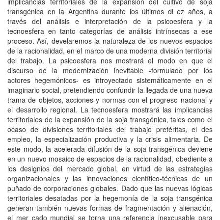
implicancias territoriales de la expansión del cultivo de soja
transgénica en la Argentina durante los últimos di ez años, a
través del análisis e interpretación de la psicoesfera y la
tecnoesfera en tanto categorías de análisis intrínsecas a ese
proceso. Así, develaremos la naturaleza de los nuevos espacios
de la racionalidad, en el marco de una moderna división territorial
del trabajo. La psicoesfera nos mostrará el modo en que el
discurso de la modernización inevitable -formulado por los
actores hegemónicos- es introyectado sistemáticamente en el
imaginario social, pretendiendo confundir la llegada de una nueva
trama de objetos, acciones y normas con el progreso nacional y
el desarrollo regional. La tecnoesfera mostrará las implicancias
territoriales de la expansión de la soja transgénica, tales como el
ocaso de divisiones territoriales del trabajo pretéritas, el des
empleo, la especialización productiva y la crisis alimentaria. De
este modo, la acelerada difusión de la soja transgénica deviene
en un nuevo mosaico de espacios de la racionalidad, obediente a
los designios del mercado global, en virtud de las estrategias
organizacionales y las innovaciones científico-técnicas de un
puñado de corporaciones globales. Dado que las nuevas lógicas
territoriales desatadas por la hegemonía de la soja transgénica
generan también nuevas formas de fragmentación y alienación,
el mer cado mundial se torna una referencia inexcusable para