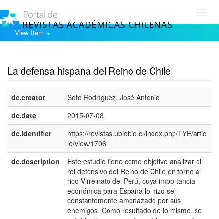
Toggl
navig
View Item
Show simple item record
La defensa hispana del Reino de Chile
dc.creator
Soto Rodríguez, José Antonio
dc.date
2015-07-08
dc.identifier
https://revistas.ubiobio.cl/index.php/TYE/artic
le/view/1706
dc.description
Este estudio tiene como objetivo analizar el
e
rol defensivo del Reino de Chile en torno al
E
rico Virreinato del Perú, cuya importancia
económica para España lo hizo ser
constantemente amenazado por sus
enemigos. Como resultado de lo mismo, se