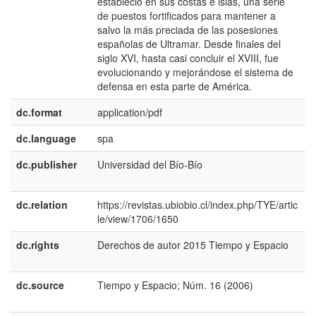
estableció en sus costas e islas, una serie
de puestos fortificados para mantener a
salvo la más preciada de las posesiones
españolas de Ultramar. Desde finales del
siglo XVI, hasta casi concluir el XVIII, fue
evolucionando y mejorándose el sistema de
defensa en esta parte de América.
dc.format
application/pdf
dc.language
spa
dc.publisher
Universidad del Bío-Bío
e
E
dc.relation
https://revistas.ubiobio.cl/index.php/TYE/artic
le/view/1706/1650
dc.rights
Derechos de autor 2015 Tiempo y Espacio
e
E
dc.source
Tiempo y Espacio; Núm. 16 (2006)
e
E