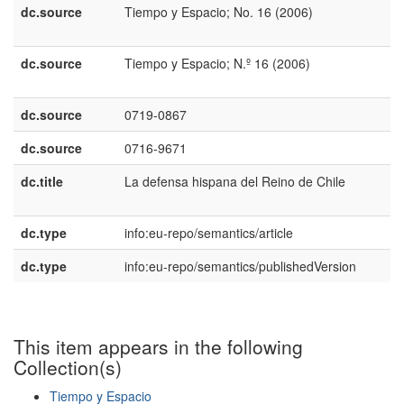
dc.source
Tiempo y Espacio; No. 16 (2006)
e
U
dc.source
Tiempo y Espacio; N.º 16 (2006)
p
P
dc.source
0719-0867
dc.source
0716-9671
dc.title
La defensa hispana del Reino de Chile
e
E
dc.type
info:eu-repo/semantics/article
dc.type
info:eu-repo/semantics/publishedVersion
This item appears in the following
Collection(s)
Tiempo y Espacio