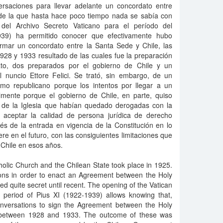
rsaciones para llevar adelante un concordato entre
 de la que hasta hace poco tiempo nada se sabía con
a del Archivo Secreto Vaticano para el período del
1939) ha permitido conocer que efectivamente hubo
irmar un concordato entre la Santa Sede y Chile, las
928 y 1933 resultado de las cuales fue la preparación
ato, dos preparados por el gobierno de Chile y un
l nuncio Ettore Felici. Se trató, sin embargo, de un
ismo republicano porque los intentos por llegar a un
almente porque el gobierno de Chile, en parte, quiso
or de la Iglesia que habían quedado derogadas con la
 aceptar la calidad de persona jurídica de derecho
és de la entrada en vigencia de la Constitución en lo
ere en el futuro, con las consiguientes limitaciones que
 Chile en esos años.
olic Church and the Chilean State took place in 1925.
ons in order to enact an Agreement between the Holy
d quite secret until recent. The opening of the Vatican
al period of Pius XI (1922-1939) allows knowing that,
conversations to sign the Agreement between the Holy
 between 1928 and 1933. The outcome of these was