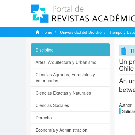
Home
Universidad del Bío-Bío
Tiempo y Esp
T
Discipline
Un pr
Artes, Arquitectura y Urbanismo
Chile
Ciencias Agrarias, Forestales y
An un
Veterinarias
betwe
Ciencias Exactas y Naturales
Author
Ciencias Sociales
Salina
Derecho
Economía y Administración