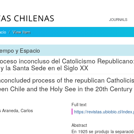
JOURNALS
acio
View Item
iempo y Espacio
oceso inconcluso del Catolicismo Republicano:
 y la Santa Sede en el Siglo XX
concluded process of the republican Catholici
en Chile and the Holy See in the 20th Century
Full text
s Araneda, Carlos
https://revistas.ubiobio.cl/inde
Abstract
En 1925 se produjo la separación