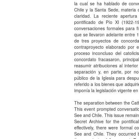
la cual se ha hablado de conve
Chile y la Santa Sede, materia
claridad. La reciente apertur
pontificado de Pío XI (1922-
conversaciones formales para f
que se llevaron adelante entre 1
de tres proyectos de concord
contraproyecto elaborado por e
proceso inconcluso del catolic
concordato fracasaron, princip
reasumir atribuciones al interi
separación y, en parte, por no
público de la Iglesia para despu
referido a los bienes que adquiri
imponía la legislación vigente en
The separation between the Cath
This event prompted conversati
See and Chile. This issue remaine
Secret Archive for the pontific
effectively, there were formal 
See and Chile. They occurred