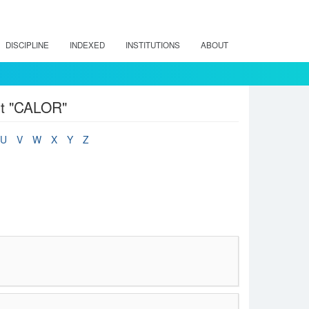
DISCIPLINE
INDEXED
INSTITUTIONS
ABOUT
ct "CALOR"
U
V
W
X
Y
Z