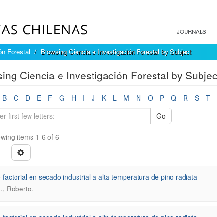
JOURNALS
ón Forestal
Browsing Ciencia e Investigación Forestal by Subject
ing Ciencia e Investigación Forestal by Subje
B
C
D
E
F
G
H
I
J
K
L
M
N
O
P
Q
R
S
T
Go
wing items 1-6 of 6
 factorial en secado industrial a alta temperatura de pino radiata
.
., Roberto