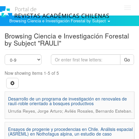
Toggl
navig
Browsing Ciencia e Investigación Forestal by Subject
Browsing Ciencia e Investigación Forestal
by Subject "RAULI"
Go
Now showing items 1-5 of 5
Desarrollo de un programa de investigación en renovales de
raulí-roble orientado a bosques productivos
.
Urrutia Reyes, Jorge Arturo; Avilés Rosales, Bernardo Esteban
Ensayos de progenie y procedencias en Chile. Análisis espacial
(ASREML) en Nothofagus alpina, un estudio de caso