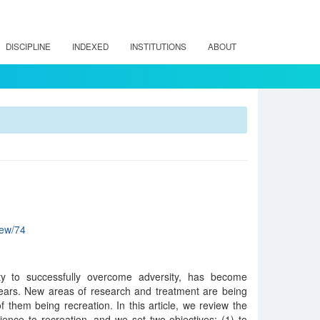
DISCIPLINE
INDEXED
INSTITUTIONS
ABOUT
view/74
ity to successfully overcome adversity, has become
 years. New areas of research and treatment are being
f them being recreation. In this article, we review the
ilience to recreation, and we set two objectives: (1) to