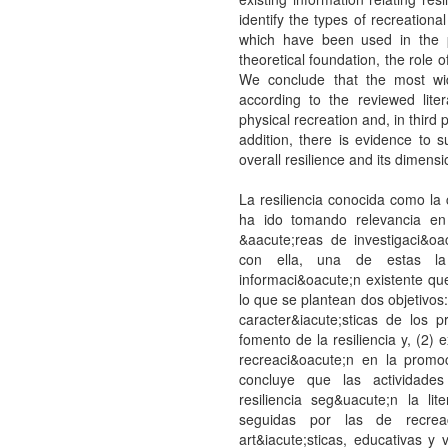
identify the types of recreationa
which have been used in the pr
theoretical foundation, the role 
We conclude that the most widel
according to the reviewed lite
physical recreation and, in third p
addition, there is evidence to
overall resilience and its dimensi
La resiliencia conocida como la
ha ido tomando relevancia en 
&aacute;reas de investigaci&oa
con ella, una de estas la r
informaci&oacute;n existente que
lo que se plantean dos objetivos: 
caracter&iacute;sticas de los 
fomento de la resiliencia y, (2) 
recreaci&oacute;n en la promoc
concluye que las actividades
resiliencia seg&uacute;n la lit
seguidas por las de recreac
art&iacute;sticas, educativas y