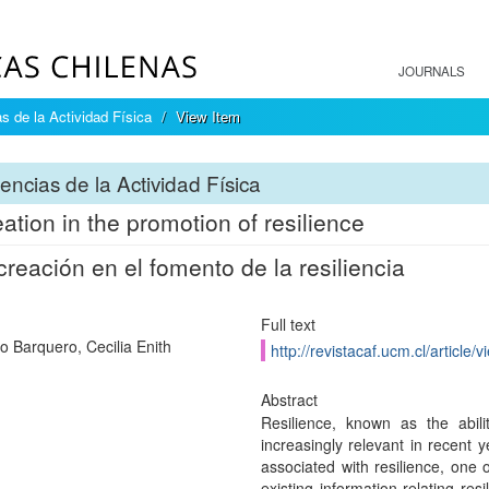
JOURNALS
s de la Actividad Física
View Item
encias de la Actividad Física
ation in the promotion of resilience
creación en el fomento de la resiliencia
Full text
 Barquero, Cecilia Enith
http://revistacaf.ucm.cl/article/
Abstract
Resilience, known as the abil
increasingly relevant in recent
associated with resilience, one o
existing information relating res