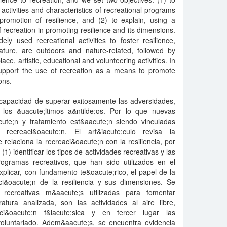
l activities and characteristics of recreational programs
omotion of resilience, and (2) to explain, using a
of recreation in promoting resilience and its dimensions.
y used recreational activities to foster resilience,
rature, are outdoors and nature-related, followed by
lace, artistic, educational and volunteering activities. In
 support the use of recreation as a means to promote
ons.
 capacidad de superar exitosamente las adversidades,
los &uacute;ltimos a&ntilde;os. Por lo que nuevas
cute;n y tratamiento est&aacute;n siendo vinculadas
ecreaci&oacute;n. El art&iacute;culo revisa la
 relaciona la recreaci&oacute;n con la resiliencia, por
(1) identificar los tipos de actividades recreativas y las
programas recreativos, que han sido utilizados en el
explicar, con fundamento te&oacute;rico, el papel de la
i&oacute;n de la resiliencia y sus dimensiones. Se
 recreativas m&aacute;s utilizadas para fomentar
eratura analizada, son las actividades al aire libre,
i&oacute;n f&iacute;sica y en tercer lugar las
 voluntariado. Adem&aacute;s, se encuentra evidencia