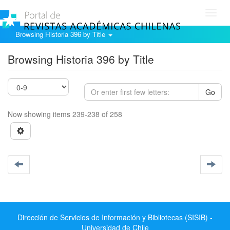
Toggl
navig
Browsing Historia 396 by Title
Browsing Historia 396 by Title
Go
Now showing items 239-238 of 258
Dirección de Servicios de Información y Bibliotecas (SISIB) -
Universidad de Chile