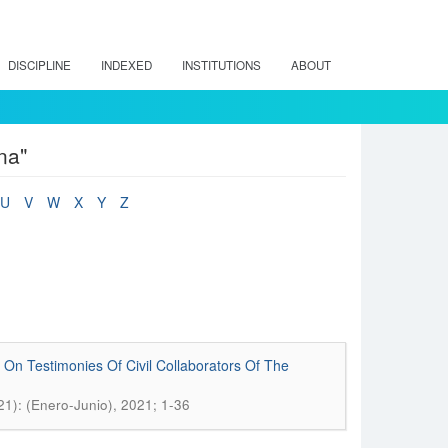
DISCIPLINE
INDEXED
INSTITUTIONS
ABOUT
na"
U
V
W
X
Y
Z
 On Testimonies Of Civil Collaborators Of The
21): (Enero-Junio), 2021; 1-36