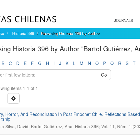
JOURNALS
íso
Historia 396
Browsing Historia 396 by Author
ing Historia 396 by Author "Bartol Gutiérrez, A
B
C
D
E
F
G
H
I
J
K
L
M
N
O
P
Q
R
S
T
Go
wing items 1-1 of 1
, Horror, And Reconciliation In Post-Pinochet Chile. Reflections Based
orship
.
no Silva, David; Bartol Gutiérrez, Ana
Historia 396; Vol. 11, Núm. 1 (20