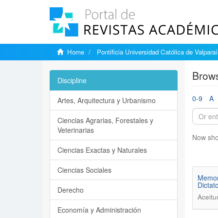
Home
Pontificia Universidad Católica de Valpara
Brows
Discipline
0-9
A
Artes, Arquitectura y Urbanismo
Ciencias Agrarias, Forestales y
Veterinarias
Now sho
Ciencias Exactas y Naturales
Ciencias Sociales
Memory
Dictat
Derecho
Aceitu
Economía y Administración