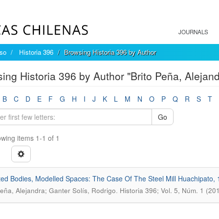
JOURNALS
íso
Historia 396
Browsing Historia 396 by Author
ing Historia 396 by Author "Brito Peña, Alejand
B
C
D
E
F
G
H
I
J
K
L
M
N
O
P
Q
R
S
T
Go
wing items 1-1 of 1
ted Bodies, Modelled Spaces: The Case Of The Steel Mill Huachipato,
.
Peña, Alejandra; Ganter Solís, Rodrigo
Historia 396; Vol. 5, Núm. 1 (20