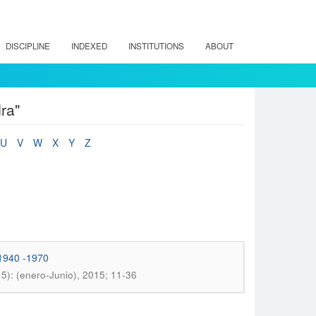
DISCIPLINE
INDEXED
INSTITUTIONS
ABOUT
ra"
U
V
W
X
Y
Z
 1940 -1970
15): (enero-Junio), 2015; 11-36