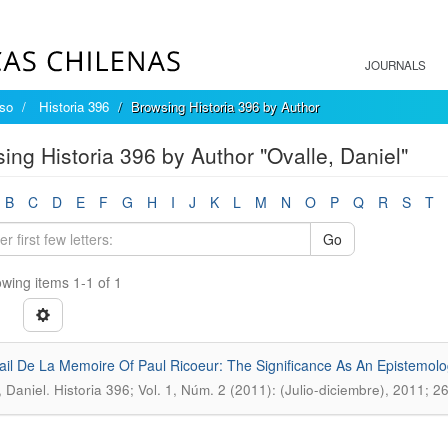
JOURNALS
íso
Historia 396
Browsing Historia 396 by Author
ing Historia 396 by Author "Ovalle, Daniel"
B
C
D
E
F
G
H
I
J
K
L
M
N
O
P
Q
R
S
T
Go
wing items 1-1 of 1
ail De La Memoire Of Paul Ricoeur: The Significance As An Epistemolo
.
, Daniel
Historia 396; Vol. 1, Núm. 2 (2011): (Julio-diciembre), 2011; 2