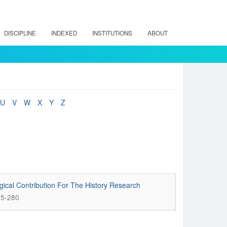
DISCIPLINE
INDEXED
INSTITUTIONS
ABOUT
U
V
W
X
Y
Z
gical Contribution For The History Research
65-280