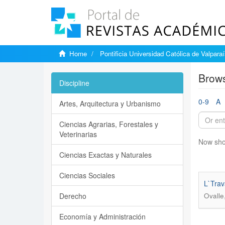
Home
Pontificia Universidad Católica de Valpara
Brows
Discipline
0-9
A
Artes, Arquitectura y Urbanismo
Ciencias Agrarias, Forestales y
Veterinarias
Now sho
Ciencias Exactas y Naturales
Ciencias Sociales
L`Trav
Derecho
Ovalle
Economía y Administración