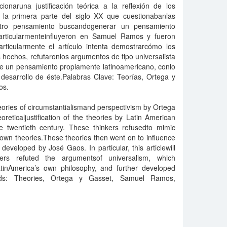
ionaruna justificación teórica a la reflexión de los
 la primera parte del siglo XX que cuestionabanlas
stro pensamiento buscandogenerar un pensamiento
articularmenteinfluyeron en Samuel Ramos y fueron
rticularmente el artículo intenta demostrarcómo los
hechos, refutaronlos argumentos de tipo universalista
de un pensamiento propiamente latinoamericano, conlo
 desarrollo de éste.Palabras Clave: Teorías, Ortega y
os.
eories of circumstantialismand perspectivism by Ortega
reticaljustification of the theories by Latin American
the twentieth century. These thinkers refusedto mimic
 own theories.These theories then went on to influence
veloped by José Gaos. In particular, this articlewill
ers refuted the argumentsof universalism, which
LatinAmerica’s own philosophy, and further developed
ords: Theories, Ortega y Gasset, Samuel Ramos,