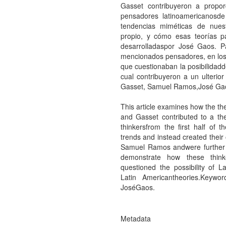
Gasset contribuyeron a proporc
pensadores latinoamericanosde
tendencias miméticas de nue
propio, y cómo esas teorías p
desarrolladaspor José Gaos. Pa
mencionados pensadores, en los 
que cuestionaban la posibilidad
cual contribuyeron a un ulterior
Gasset, Samuel Ramos,José Ga
This article examines how the th
and Gasset contributed to a theo
thinkersfrom the first half of 
trends and instead created their
Samuel Ramos andwere further de
demonstrate how these think
questioned the possibility of 
Latin Americantheories.Keyw
JoséGaos.
Metadata