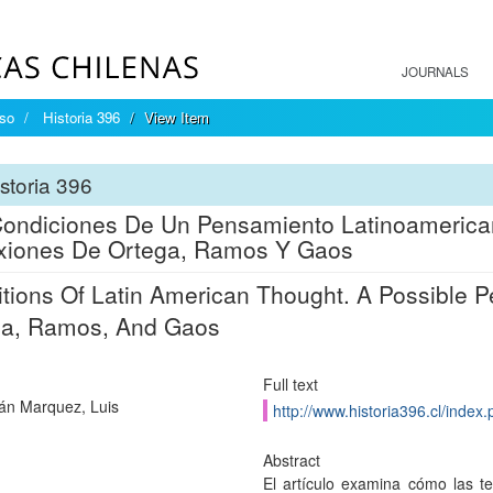
JOURNALS
íso
Historia 396
View Item
storia 396
ondiciones De Un Pensamiento Latinoamerica
xiones De Ortega, Ramos Y Gaos
tions Of Latin American Thought. A Possible 
ga, Ramos, And Gaos
Full text
án Marquez, Luis
http://www.historia396.cl/index.
Abstract
El artículo examina cómo las teo