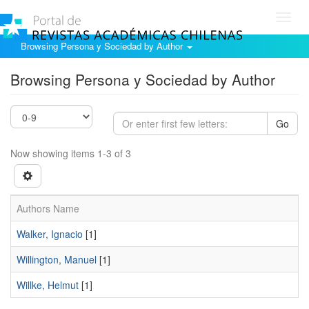
Toggl
navig
Browsing Persona y Sociedad by Author
Browsing Persona y Sociedad by Author
Go
Now showing items 1-3 of 3
Authors Name
Walker, Ignacio
[1]
Willington, Manuel
[1]
Willke, Helmut
[1]