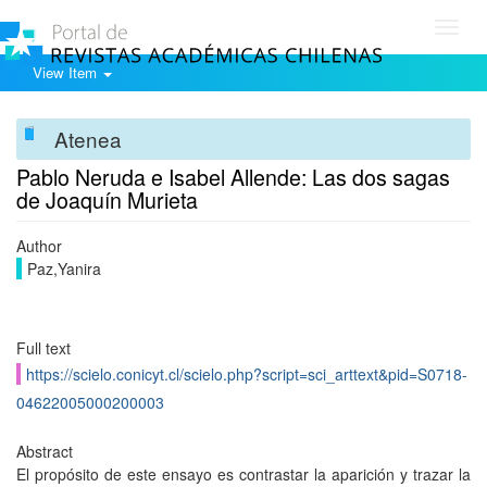
Toggl
navig
View Item
Atenea
Pablo Neruda e Isabel Allende: Las dos sagas
de Joaquín Murieta
Author
Paz,Yanira
Full text
https://scielo.conicyt.cl/scielo.php?script=sci_arttext&pid=S0718-
04622005000200003
Abstract
El propósito de este ensayo es contrastar la aparición y trazar la