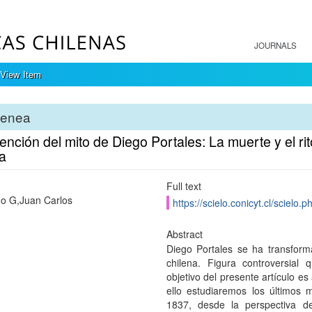
JOURNALS
View Item
tenea
ención del mito de Diego Portales: La muerte y el rit
a
Full text
no G,Juan Carlos
https://scielo.conicyt.cl/scie
Abstract
Diego Portales se ha transform
chilena. Figura controversial 
objetivo del presente artículo es
ello estudiaremos los últimos m
1837, desde la perspectiva de