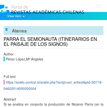
Toggl
navig
View Item
Atenea
PARRA EL SEMIONAUTA (ITINERARIOS EN
EL PAISAJE DE LOS SIGNOS)
Author
Pérez López,Mª Ángeles
Full text
https://scielo.conicyt.cl/scielo.php?script=sci_arttext&pid=S0718-
04622014000200004
Abstract
Si se analiza en conjunto la producción de Nicanor Parra (en la