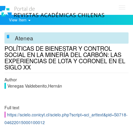
Toggl
navig
View Item
Atenea
POLÍTICAS DE BIENESTAR Y CONTROL
SOCIAL EN LA MINERÍA DEL CARBÓN: LAS
EXPERIENCIAS DE LOTA Y CORONEL EN EL
SIGLO XX
Author
Venegas Valdebenito,Hernán
Full text
https://scielo.conicyt.cl/scielo.php?script=sci_arttext&pid=S0718-
04622015000100012