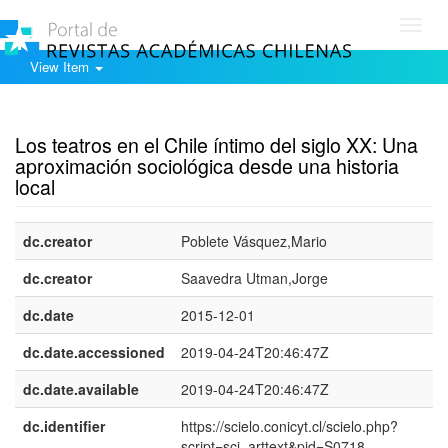
Toggl
navig
View Item
Show simple item record
Los teatros en el Chile íntimo del siglo XX: Una
aproximación sociológica desde una historia
local
dc.creator
Poblete Vásquez,Mario
dc.creator
Saavedra Utman,Jorge
dc.date
2015-12-01
dc.date.accessioned
2019-04-24T20:46:47Z
dc.date.available
2019-04-24T20:46:47Z
dc.identifier
https://scielo.conicyt.cl/scielo.php?
script=sci_arttext&pid=S0718-