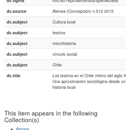
dc.rights
info:eu-repo/semantics/openAccess
dc.source
Atenea (Concepción) n.512 2015
dc.subject
Cultura local
dc.subject
teatros
dc.subject
microhistoria
dc.subject
vínculo social
dc.subject
Chile
dc.title
Los teatros en el Chile íntimo del siglo XX:
Una aproximación sociológica desde una
historia local
This item appears in the following
Collection(s)
Atenea