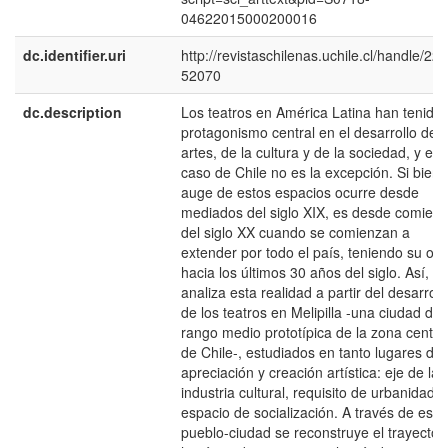
04622015000200016
dc.identifier.uri
http://revistaschilenas.uchile.cl/handle/225
52070
dc.description
Los teatros en América Latina han tenido
protagonismo central en el desarrollo de l
artes, de la cultura y de la sociedad, y el
caso de Chile no es la excepción. Si bien 
auge de estos espacios ocurre desde
mediados del siglo XIX, es desde comien
del siglo XX cuando se comienzan a
extender por todo el país, teniendo su oc
hacia los últimos 30 años del siglo. Así, se
analiza esta realidad a partir del desarroll
de los teatros en Melipilla -una ciudad de
rango medio prototípica de la zona centra
de Chile-, estudiados en tanto lugares de
apreciación y creación artística: eje de la
industria cultural, requisito de urbanidad, 
espacio de socialización. A través de este
pueblo-ciudad se reconstruye el trayecto