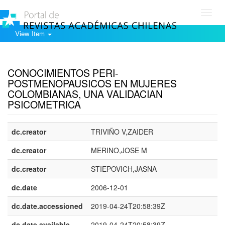
Toggl
navig
View Item
Show simple item record
CONOCIMIENTOS PERI-
POSTMENOPAUSICOS EN MUJERES
COLOMBIANAS, UNA VALIDACIAN
PSICOMETRICA
dc.creator
TRIVIÑO V,ZAIDER
dc.creator
MERINO,JOSE M
dc.creator
STIEPOVICH,JASNA
dc.date
2006-12-01
dc.date.accessioned
2019-04-24T20:58:39Z
dc.date.available
2019-04-24T20:58:39Z