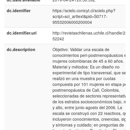
dc.identifier
https://scielo.conicyt.cl/scielo.php?
script=sci_arttext&pid=S0717-
95532006000200004
dc.identifier.uri
http://revistaschilenas.uchile.cl/handle/225
52242
dc.description
Objetivo: Validar una escala de
conocimientos peri-postmenopáusicos en
mujeres colombianas de 45 a 60 años.
Material y métodos: Es un diseño no
experimental de tipo transversal, que se
realizó en una muestra por cuotas
compuesta por 101 mujeres en etapa peri
postmenopáusica de Cali, Colombia,
seleccionadas de sectores representativo
de los estratos socioeconómicos bajo, me
y alto, entre junio-agosto del 2006. La
escala se construyó con 22 reactivos, que
incluyeron conocimientos, creencias, sign
y síntomas y cuidado; en preguntas de