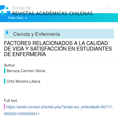
Toggl
navig
View Item
Ciencia y Enfermería
FACTORES RELACIONADOS A LA CALIDAD
DE VIDA Y SATISFACCIÓN EN ESTUDIANTES
DE ENFERMERÍA
Author
Barraza,Carmen Gloria
Ortiz Moreira,Liliana
Full text
https://scielo.conicyt.cl/scielo.php?script=sci_arttext&pid=S0717-
95532012000300011