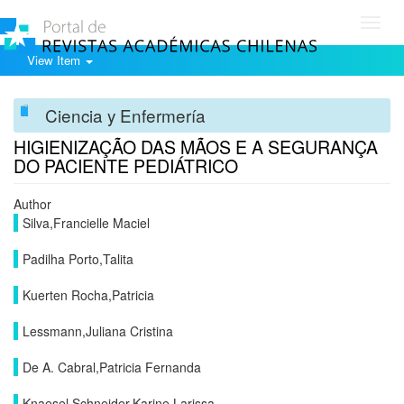
Toggl
navig
View Item
Ciencia y Enfermería
HIGIENIZAÇÃO DAS MÃOS E A SEGURANÇA
DO PACIENTE PEDIÁTRICO
Author
Silva,Francielle Maciel
Padilha Porto,Talita
Kuerten Rocha,Patricia
Lessmann,Juliana Cristina
De A. Cabral,Patricia Fernanda
Knaesel Schneider,Karine Larissa