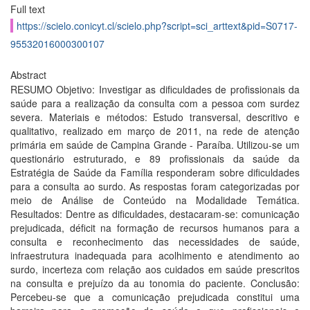
Full text
https://scielo.conicyt.cl/scielo.php?script=sci_arttext&pid=S0717-
95532016000300107
Abstract
RESUMO Objetivo: Investigar as dificuldades de profissionais da
saúde para a realização da consulta com a pessoa com surdez
severa. Materiais e métodos: Estudo transversal, descritivo e
qualitativo, realizado em março de 2011, na rede de atenção
primária em saúde de Campina Grande - Paraíba. Utilizou-se um
questionário estruturado, e 89 profissionais da saúde da
Estratégia de Saúde da Família responderam sobre dificuldades
para a consulta ao surdo. As respostas foram categorizadas por
meio de Análise de Conteúdo na Modalidade Temática.
Resultados: Dentre as dificuldades, destacaram-se: comunicação
prejudicada, déficit na formação de recursos humanos para a
consulta e reconhecimento das necessidades de saúde,
infraestrutura inadequada para acolhimento e atendimento ao
surdo, incerteza com relação aos cuidados em saúde prescritos
na consulta e prejuízo da au tonomia do paciente. Conclusão:
Percebeu-se que a comunicação prejudicada constitui uma