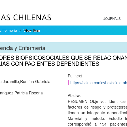
JOURNALS
Enfermería
View Item
encia y Enfermería
ORES BIOPSICOSOCIALES QUE SE RELACIONAN
LIAS CON PACIENTES DEPENDIENTES
Full text
 Jaramillo,Romina Gabriela
https://scielo.conicyt.cl/scie
nriquez,Patricia Roxena
Abstract
RESUMEN Objetivo: Identificar
factores de riesgo y protectore
tienen un integrante dependient
Material y método: Estudio tra
correspondió a 154 paciente