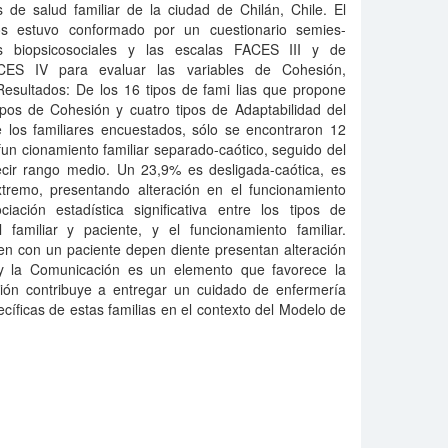
 de salud familiar de la ciudad de Chilán, Chile. El
tos estuvo conformado por un cuestionario semies-
es biopsicosociales y las escalas FACES III y de
CES IV para evaluar las variables de Cohesión,
Resultados: De los 16 tipos de fami lias que propone
ipos de Cohesión y cuatro tipos de Adaptabilidad del
e los familiares encuestados, sólo se encontraron 12
 fun cionamiento familiar separado-caótico, seguido del
cir rango medio. Un 23,9% es desligada-caótica, es
extremo, presentando alteración en el funcionamiento
iación estadística significativa entre los tipos de
 familiar y paciente, y el funcionamiento familiar.
ven con un paciente depen diente presentan alteración
 y la Comunicación es un elemento que favorece la
ación contribuye a entregar un cuidado de enfermería
íficas de estas familias en el contexto del Modelo de