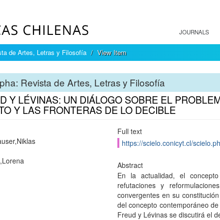
JOURNALS
ta de Artes, Letras y Filosofía
View Item
pha: Revista de Artes, Letras y Filosofía
D Y LÉVINAS: UN DIÁLOGO SOBRE EL PROBLEM
TO Y LAS FRONTERAS DE LO DECIBLE
Full text
user,Niklas
https://scielo.conicyt.cl/scie
,Lorena
Abstract
En la actualidad, el concept
refutaciones y reformulacione
convergentes en su constitución 
del concepto contemporáneo de s
Freud y Lévinas se discutirá el 