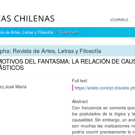
JOURNALS
ta de Artes, Letras y Filosofía
View Item
pha: Revista de Artes, Letras y Filosofía
MOTIVOS DEL FANTASMA: LA RELACIÓN DE CAU
ÁSTICOS
Full text
ez,José María
https://scielo.conicyt.cl/scie
Abstract
Con frecuencia se comenta que l
los postulados de la lógica y la
causalidad. Sin embargo, un aná
son muchas las matizaciones nec
podría ocurrir precisamente lo co