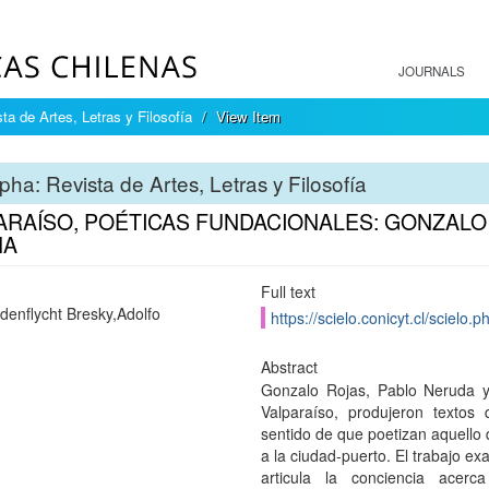
JOURNALS
ta de Artes, Letras y Filosofía
View Item
pha: Revista de Artes, Letras y Filosofía
ARAÍSO, POÉTICAS FUNDACIONALES: GONZALO 
HA
Full text
denflycht Bresky,Adolfo
https://scielo.conicyt.cl/scie
Abstract
Gonzalo Rojas, Pablo Neruda y
Valparaíso, produjeron textos 
sentido de que poetizan aquello
a la ciudad-puerto. El trabajo ex
articula la conciencia acer