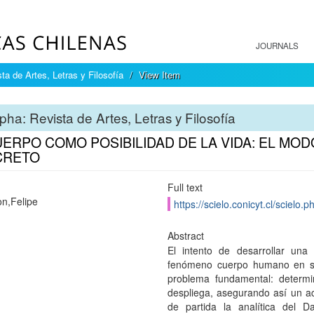
JOURNALS
ta de Artes, Letras y Filosofía
View Item
pha: Revista de Artes, Letras y Filosofía
UERPO COMO POSIBILIDAD DE LA VIDA: EL MO
CRETO
Full text
n,Felipe
https://scielo.conicyt.cl/scie
Abstract
El intento de desarrollar una
fenómeno cuerpo humano en su
problema fundamental: determ
despliega, asegurando así un 
de partida la analítica del 